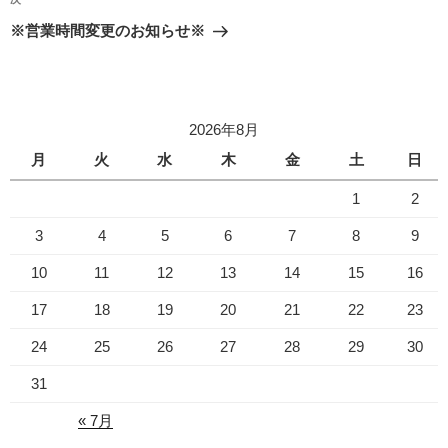
次
ゲ
の
※営業時間変更のお知らせ※
投
ー
稿
シ
ョ
2026年8月
ン
月
火
水
木
金
土
日
1
2
3
4
5
6
7
8
9
10
11
12
13
14
15
16
17
18
19
20
21
22
23
24
25
26
27
28
29
30
31
« 7月