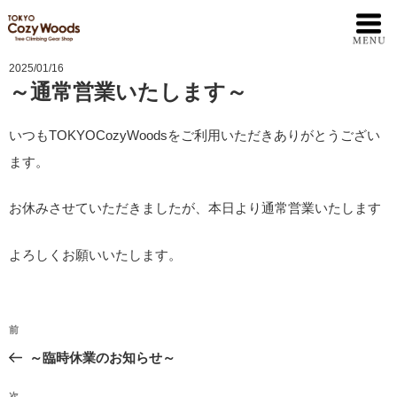
2025/01/16
～通常営業いたします～
いつもTOKYOCozyWoodsをご利用いただきありがとうござい
ます。
お休みさせていただきましたが、本日より通常営業いたします
よろしくお願いいたします。
投
前
前
稿
の
～臨時休業のお知らせ～
ナ
投
ビ
稿
次