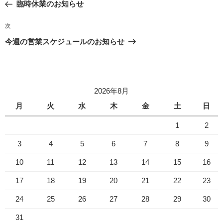
の
臨時休業のお知らせ
ナ
投
ビ
稿
次
次
ゲ
の
今週の営業スケジュールのお知らせ
投
ー
稿
シ
ョ
2026年8月
ン
月
火
水
木
金
土
日
1
2
3
4
5
6
7
8
9
10
11
12
13
14
15
16
17
18
19
20
21
22
23
24
25
26
27
28
29
30
31