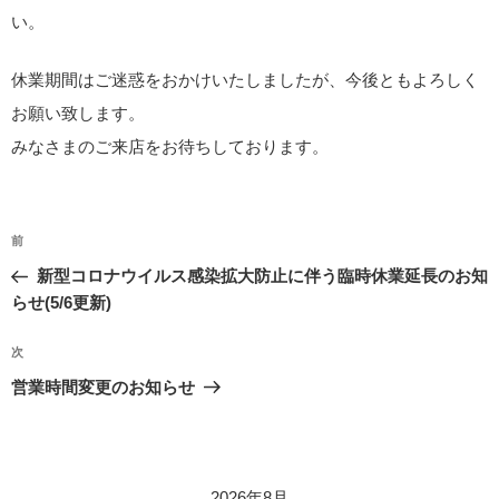
い。
休業期間はご迷惑をおかけいたしましたが、今後ともよろしく
お願い致します。
みなさまのご来店をお待ちしております。
投
前
前
稿
の
新型コロナウイルス感染拡大防止に伴う臨時休業延長のお知
ナ
投
らせ(5/6更新)
ビ
稿
ゲ
次
次
の
ー
営業時間変更のお知らせ
投
シ
稿
ョ
ン
2026年8月